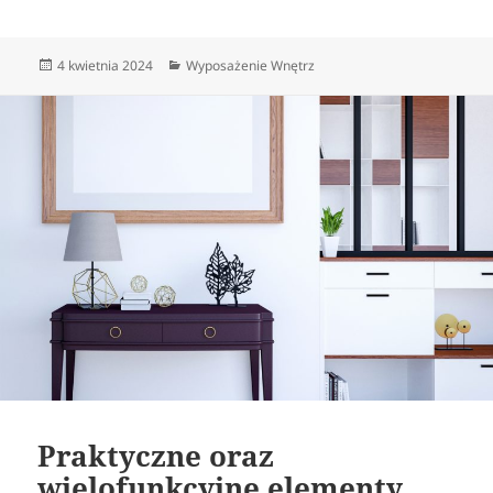
Data
Kategorie
4 kwietnia 2024
Wyposażenie Wnętrz
publikacji
Praktyczne oraz
wielofunkcyjne elementy