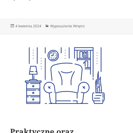
Data
Kategorie
4 kwietnia 2024
Wyposażenie Wnętrz
publikacji
Praktyczne oraz